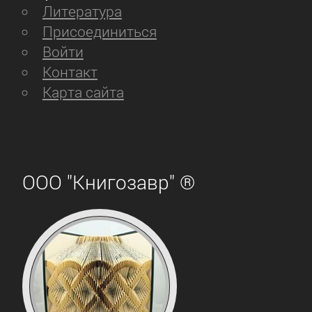
Литература
Присоединиться
Войти
Контакт
Карта сайта
ООО "Книгозавр" ®