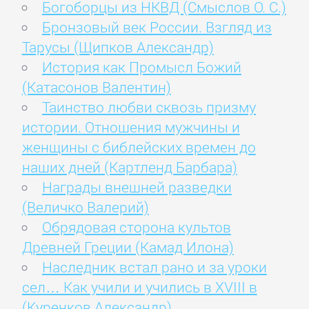
Богоборцы из НКВД (Смыслов О. С.)
Бронзовый век России. Взгляд из
Тарусы (Щипков Александр)
История как Промысл Божий
(Катасонов Валентин)
Таинство любви сквозь призму
истории. Отношения мужчины и
женщины с библейских времен до
наших дней (Картленд Барбара)
Награды внешней разведки
(Величко Валерий)
Обрядовая сторона культов
Древней Греции (Камад Илона)
Наследник встал рано и за уроки
сел… Как учили и учились в XVIII в
(Куренков Александр)