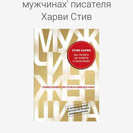
мужчинах' писателя
Харви Стив