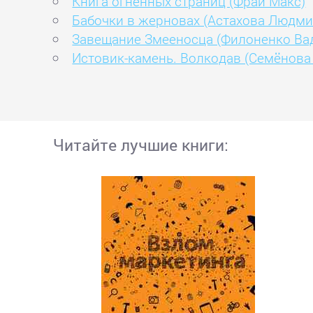
Книга огненных страниц (Фрай Макс)
Бабочки в жерновах (Астахова Людми
Завещание Змееносца (Филоненко Ва
Истовик-камень. Волкодав (Семёнова
Читайте лучшие книги: