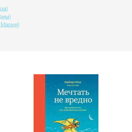
ла)
дим)
 Мария)