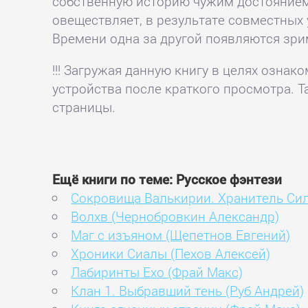
собственную историю чужим достоянием,
овеществляет, в результате совместных 
Времени одна за другой появляются зри
!!! Загружая данную книгу в целях озна
устройства после краткого просмотра. Т
страницы.
Ещё книги по теме: Русское фэнтези
Сокровища Валькирии. Хранитель Сил
Волхв (Чернобровкин Александр)
Маг с изъяном (Щепетнов Евгений)
Хроники Сиалы (Пехов Алексей)
Лабиринты Ехо (Фрай Макс)
Клан 1. Выбравший тень (Руб Андрей)