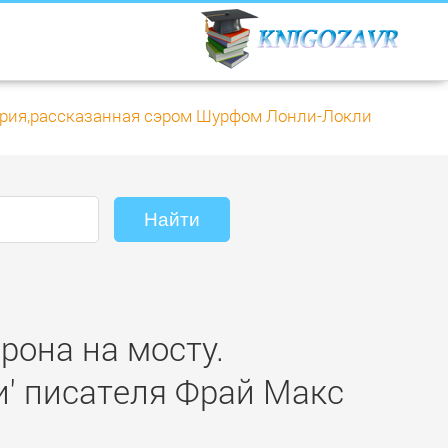
тория,рассказанная сэром Шурфом Лонли-Локли
рона на мосту.
' писателя Фрай Макс