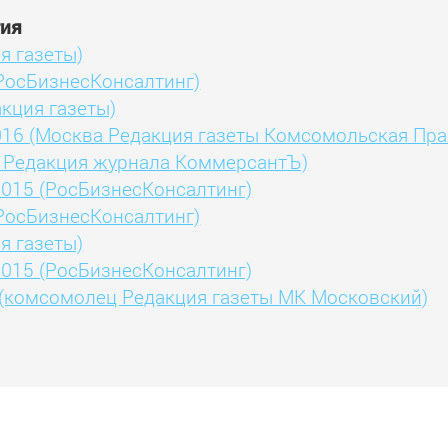
гия
я газеты)
(РосБизнесКонсалтинг)
кция газеты)
16 (Москва Редакция газеты Комсомольская Пра
ь Редакция журнала КоммерсантЪ)
2015 (РосБизнесКонсалтинг)
(РосБизнесКонсалтинг)
я газеты)
2015 (РосБизнесКонсалтинг)
(комсомолец Редакция газеты МК Московский)