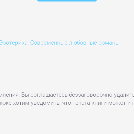
Эзотерика
,
Современные любовные романы
комления, Вы соглашаетесь беззаговорочно удалит
акже хотим уведомить, что текста книги может и 