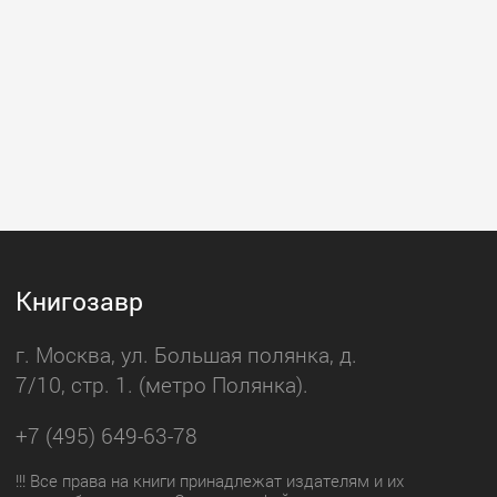
Книгозавр
г. Москва, ул. Большая полянка, д.
7/10, стр. 1. (метро Полянка).
+7 (495) 649-63-78
!!! Все права на книги принадлежат издателям и их