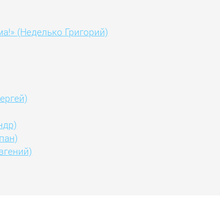
ма!» (Неделько Григорий)
Сергей)
ндр)
пан)
вгений)