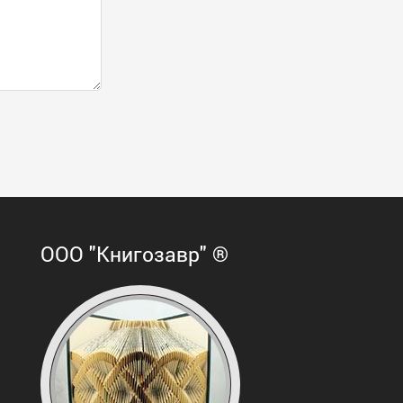
ООО "Книгозавр" ®