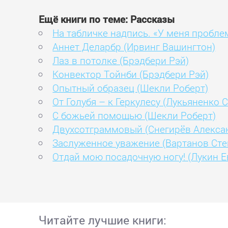
Ещё книги по теме: Рассказы
На табличке надпись. «У меня пробле
Аннет Деларбр (Ирвинг Вашингтон)
Лаз в потолке (Брэдбери Рэй)
Конвектор Тойнби (Брэдбери Рэй)
Опытный образец (Шекли Роберт)
От Голубя – к Геркулесу (Лукьяненко 
С божьей помощью (Шекли Роберт)
Двухсотграммовый (Снегирёв Алекса
Заслуженное уважение (Вартанов Сте
Отдай мою посадочную ногу! (Лукин Е
Читайте лучшие книги: