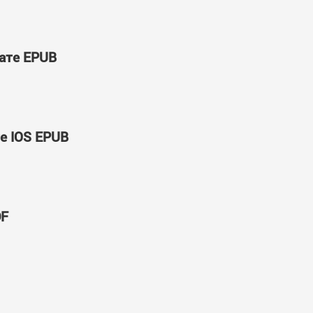
мате EPUB
е IOS EPUB
DF