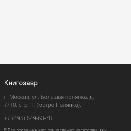
Книгозавр
г. Москва, ул. Большая полянка, д.
7/10, стр. 1. (метро Полянка).
+7 (495) 649-63-78
!!! Все права на книги принадлежат издателям и их