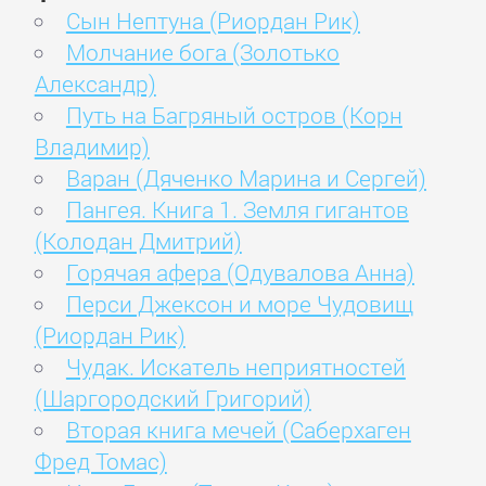
Сын Нептуна (Риордан Рик)
Молчание бога (Золотько
Александр)
Путь на Багряный остров (Корн
Владимир)
Варан (Дяченко Марина и Сергей)
Пангея. Книга 1. Земля гигантов
(Колодан Дмитрий)
Горячая афера (Одувалова Анна)
Перси Джексон и море Чудовищ
(Риордан Рик)
Чудак. Искатель неприятностей
(Шаргородский Григорий)
Вторая книга мечей (Саберхаген
Фред Томас)