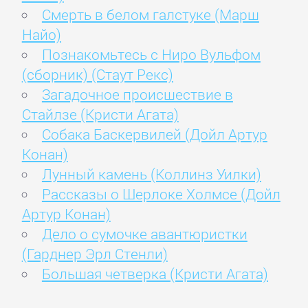
Смерть в белом галстуке (Марш
Найо)
Познакомьтесь с Ниро Вульфом
(сборник) (Стаут Рекс)
Загадочное происшествие в
Стайлзе (Кристи Агата)
Собака Баскервилей (Дойл Артур
Конан)
Лунный камень (Коллинз Уилки)
Рассказы о Шерлоке Холмсе (Дойл
Артур Конан)
Дело о сумочке авантюристки
(Гарднер Эрл Стенли)
Большая четверка (Кристи Агата)