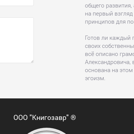
общего развития,
на первый взгляд
принципов для по
Готов ли каждый 
своих собственны
всё описано грам
Александровича, 
основана на этом
эгоизм.
ООО "Книгозавр" ®