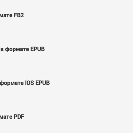
рмате FB2
' в формате EPUB
 формате IOS EPUB
рмате PDF