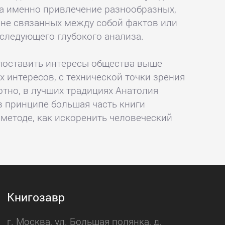
 а именно привлечение разнообразных,
 не связанных между собой фактов или
следующего глубокого анализа.
поставить интересы общества выше
х интересов, с технической точки зрения
отно, в лучших традициях Анатолия
в принципе большая часть книги
 методе, как искоренить человеческий
Книгозавр
г. Москва, ул. Большая полянка, д.