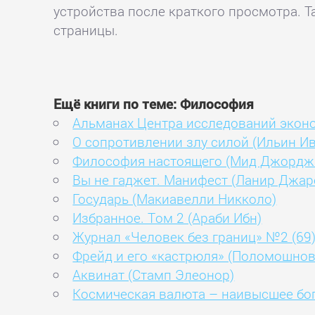
устройства после краткого просмотра. Т
страницы.
Ещё книги по теме: Философия
Альманах Центра исследований эконо
О сопротивлении злу силой (Ильин Ив
Философия настоящего (Мид Джордж 
Вы не гаджет. Манифест (Ланир Джар
Государь (Макиавелли Никколо)
Избранное. Том 2 (Араби Ибн)
Журнал «Человек без границ» №2 (69)
Фрейд и его «кастрюля» (Поломошнов
Аквинат (Стамп Элеонор)
Космическая валюта – наивысшее бог