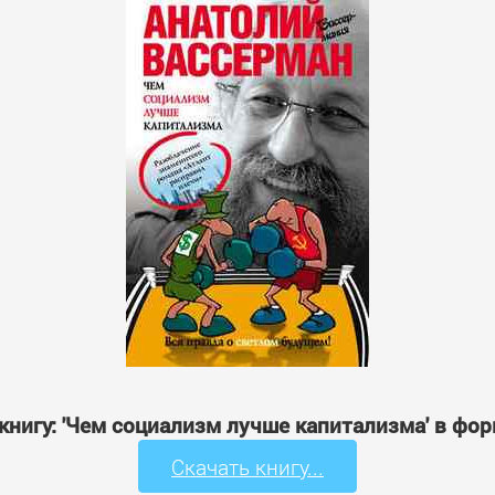
книгу: 'Чем социализм лучше капитализма' в фо
Скачать книгу...