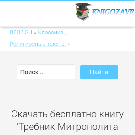
B2B2.SU
»
Классика
,
Религиозные тексты
»
Требник Митрополита Петра Могилы.
Книга I. Часть I
Скачать бесплатно книгу
'Требник Митрополита