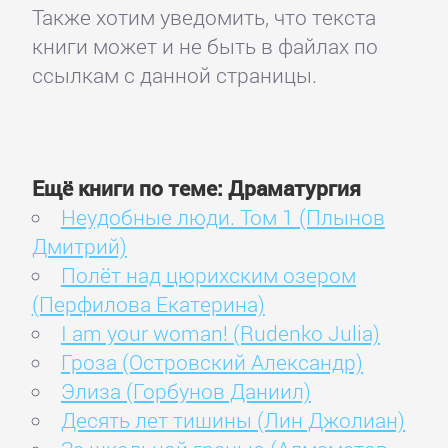
Также хотим уведомить, что текста
книги может и не быть в файлах по
ссылкам с данной страницы.
Ещё книги по теме: Драматургия
Неудобные люди. Том 1 (Плынов
Дмитрий)
Полёт над цюрихским озером
(Перфилова Екатерина)
I am your woman! (Rudenko Julia)
Гроза (Островский Александр)
Элиза (Горбунов Даниил)
Десять лет тишины (Лин Джолиан)