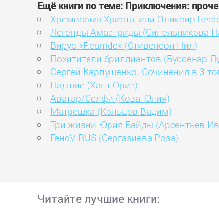
Ещё книги по теме: Приключения: проче
Хромосома Христа, или Эликсир Бесс
Легенды Амастриды (Синельникова Н
Вирус «Reamde» (Стивенсон Нил)
Похитители бриллиантов (Буссенар Л
Сергей Карпущенко. Сочинения в 3 то
Падшие (Хант Орис)
Аватар/Селфи (Кова Юлия)
Матрешка (Кольцов Вадим)
Три жизни Юрия Байды (Арсентьев Ив
ГеноVIRUS (Сергазиева Роза)
Читайте лучшие книги: