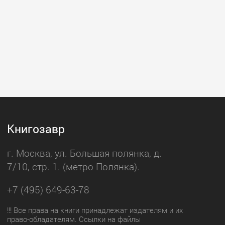
Книгозавр
г. Москва, ул. Большая полянка, д.
7/10, стр. 1. (метро Полянка).
+7 (495) 649-63-78
!!! Все права на книги принадлежат издателям и их
право-обладателям. Ссылки на файлы