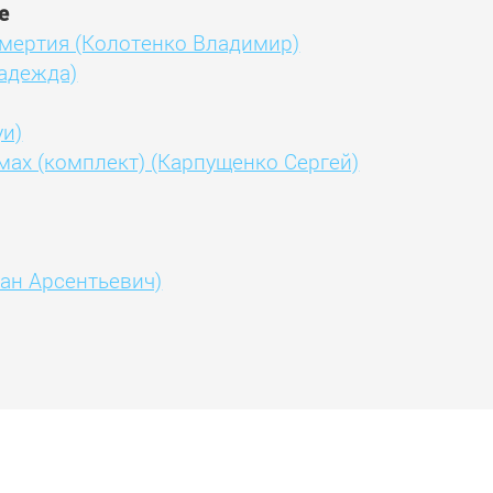
е
мертия (Колотенко Владимир)
адежда)
уи)
мах (комплект) (Карпущенко Сергей)
ан Арсентьевич)