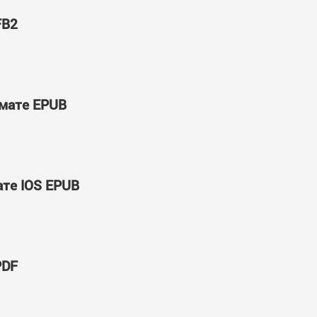
FB2
рмате EPUB
ате IOS EPUB
PDF