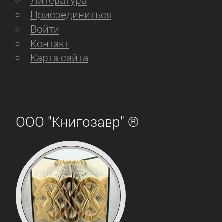
Литература
Присоединиться
Войти
Контакт
Карта сайта
ООО "Книгозавр" ®