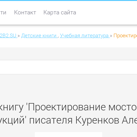
ти
Контакт
Карта сайта
2B2.SU
»
Детские книги
,
Учебная литература
»
Проектир
книгу 'Проектирование мост
укций' писателя Куренков Ал