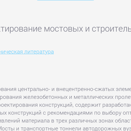
ктирование мостовых и строител
ническая литература
ования центрально- и внецентренно-сжатых элем
рования железобетонных и металлических проле
оектирования конструкций, содержит разработа
ных конструкций с рекомендациями по выбору о
ивлений материала в трех различных зонах обла
Мосты и транспортные тоннели автодорожных вузо