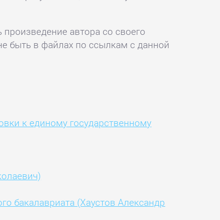
ь произведение автора со своего
не быть в файлах по ссылкам с данной
товки к единому государственному
колаевич)
го бакалавриата (Хаустов Александр