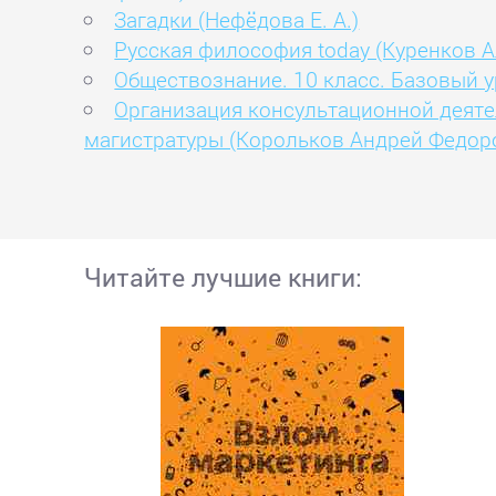
Загадки (Нефёдова Е. А.)
Русская философия today (Куренков 
Обществознание. 10 класс. Базовый у
Организация консультационной деяте
магистратуры (Корольков Андрей Федор
Читайте лучшие книги: