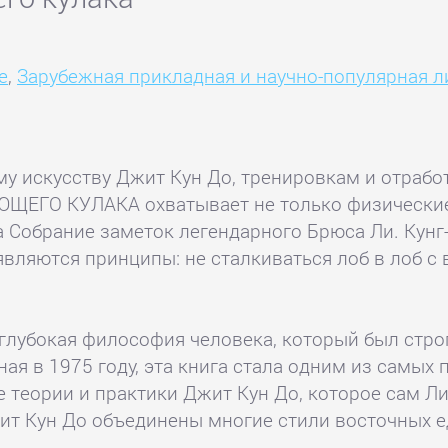
е
,
Зарубежная прикладная и научно-популярная л
у искусству Джит Кун До, тренировкам и отраб
ЕГО КУЛАКА охватывает не только физические,
а Собрание заметок легендарного Брюса Ли. Кунг
вляются принципы: не сталкиваться лоб в лоб с 
лубокая философия человека, который был строг
ная в 1975 году, эта книга стала одним из самых
 теории и практики Джит Кун До, которое сам Л
Джит Кун До объединены многие стили восточных