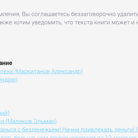
комления, Вы соглашаетесь беззаговорочно удалит
акже хотим уведомить, что текста книги может и 
ание
спеха (Маркитанов Александр)
Эндрю)
)
ний)
ни (Маликов Эльмар)
танься с безденежьем! Начни привлекать деньги! 
делать больше, чем другие успевают за 12 месяце