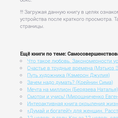
!!! Загружая данную книгу в целях озна
устройства после краткого просмотра. Т
страницы.
Ещё книги по теме: Самосовершенствов
Что такое любовь. Закономерности у
Счастье в трудные времена (Мэтьюз 
Путь художника (Кэмерон Джулия)
Зачем надо думать? (Крейнин Сима)
Мечта на миллион (Берязева Наталья
Смотри и учись! (Мирошниченко Евге
Интерактивная книга окрыления жиз
«Думай и богатей!» для женщин. Расс
12 недель в году. Как за 12 недель с