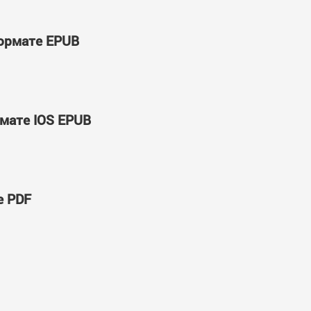
формате EPUB
рмате IOS EPUB
е PDF