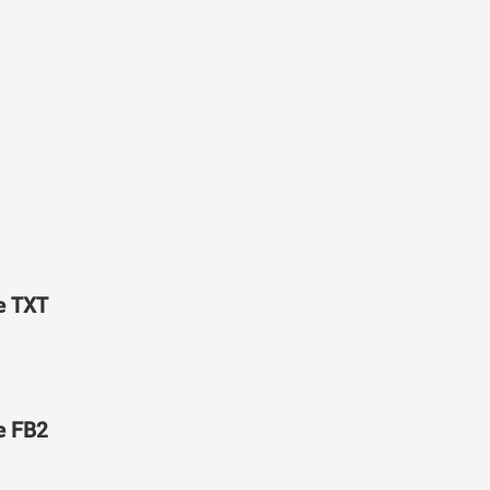
е TXT
е FB2