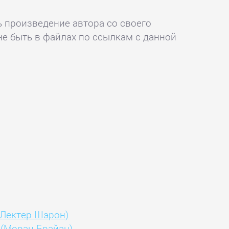
ь произведение автора со своего
не быть в файлах по ссылкам с данной
(Лектер Шэрон)
в (Моран Брайан)