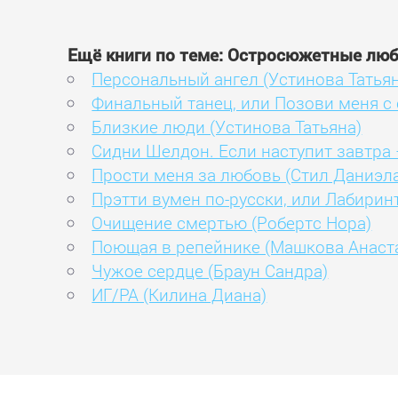
Ещё книги по теме: Остросюжетные лю
Персональный ангел (Устинова Татьян
Финальный танец, или Позови меня с
Близкие люди (Устинова Татьяна)
Сидни Шелдон. Если наступит завтра 
Прости меня за любовь (Стил Даниэл
Прэтти вумен по-русски, или Лабирин
Очищение смертью (Робертс Нора)
Поющая в репейнике (Машкова Анаст
Чужое сердце (Браун Сандра)
ИГ/РА (Килина Диана)