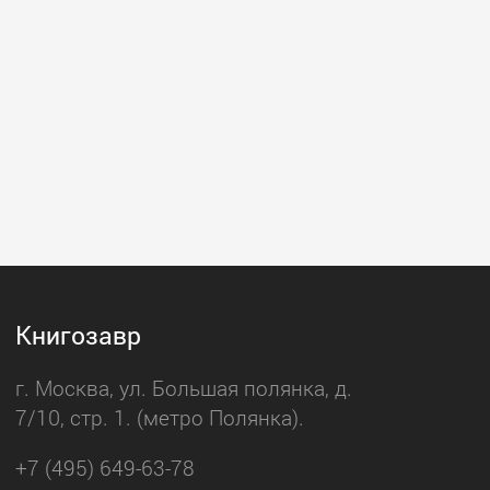
Книгозавр
г. Москва, ул. Большая полянка, д.
7/10, стр. 1. (метро Полянка).
+7 (495) 649-63-78