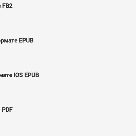
е FB2
формате EPUB
рмате IOS EPUB
е PDF