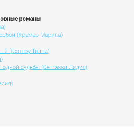
бовные романы
а)
 собой (Крамер Марина)
– 2 (Бэгшоу Тилли)
а)
т одной судьбы (Беттакки Лидия)
асия)