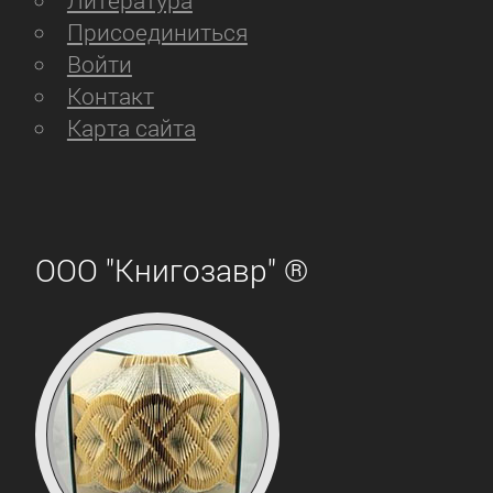
Литература
Присоединиться
Войти
Контакт
Карта сайта
ООО "Книгозавр" ®