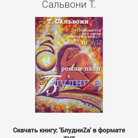
Сальвони Т.
Скачать книгу: 'БлудниZа' в формате