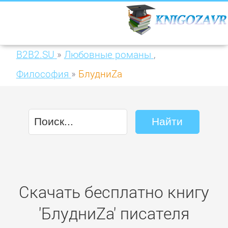
B2B2.SU
»
Любовные романы
,
Философия
»
БлудниZа
Скачать бесплатно книгу
'БлудниZа' писателя