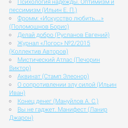
Психология надежды. Оптимизм и
пессимизм (Ильин Е. П.)
Фромм: «Искусство любить…»
(Поломошнов Борис)
Делай добро (Русланов Евгений)
Журнал «Логос» №2/2015
(Коллектив Авторов)
Мистический Атлас (Печорин
Виктор)
Аквинат (Стамп Элеонор)
О сопротивлении злу силой (Ильин
Иван)
Конец денег (Мануйлов А. С.)
Вы не гаджет. Манифест (Ланир
Джарон)