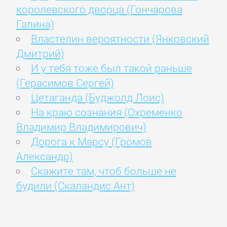
королевского дворца (Гончарова
Галина)
Властелин вероятности (Янковский
Дмитрий)
И у тебя тоже был такой раньше
(Герасимов Сергей)
Цетаганда (Буджолд Лоис)
На краю сознания (Охременко
Владимир Владимирович)
Дорога к Марсу (Громов
Александр)
Скажите там, чтоб больше не
будили (Скаландис Ант)