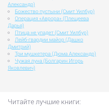
Александр)
Божество пустыни (Смит Уилбур)
Операция «Аврора» (Плещеева
Дарья)
Птица не упадет (Смит Уилбур)
Лейб-гвардии майор (Дашко
Дмитрий)
Три мушкетера (Дюма Александр)
Чужая луна (Болгарин Игорь
Яковлевич)
Читайте лучшие книги: