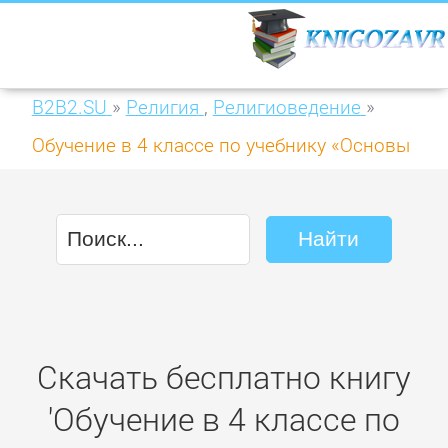
B2B2.SU
»
Религия
,
Религиоведение
»
Обучение в 4 классе по учебнику «Основы
духовно-нравственной культуры народов
России. Основы религиозных культур и
светской этики» Е. В. Саплиной, А. И.
Саплина. Программа, методические
рекомендации, тематическое
Скачать бесплатно книгу
планирование
'Обучение в 4 классе по