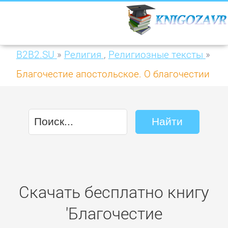
B2B2.SU
»
Религия
,
Религиозные тексты
»
Благочестие апостольское. О благочестии
и жизни христианской по
«Постановлениям святых апостолов»
Скачать бесплатно книгу
'Благочестие