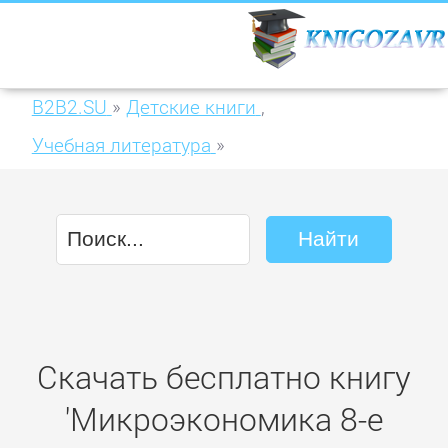
B2B2.SU
»
Детские книги
,
Учебная литература
»
Микроэкономика 8-е изд., пер. и доп.
Учебник и практикум для академического
бакалавриата
Скачать бесплатно книгу
'Микроэкономика 8-е