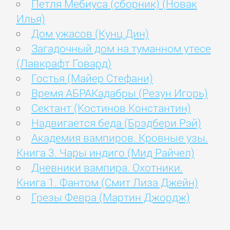
Петля Мебиуса (сборник) (Новак
Илья)
Дом ужасов (Кунц Дин)
Загадочный дом на туманном утесе
(Лавкрафт Говард)
Гостья (Майер Стефани)
Время АБРАКадабры (Резун Игорь)
Сектант (Костинов Константин)
Надвигается беда (Брэдбери Рэй)
Академия вампиров. Кровные узы.
Книга 3. Чары индиго (Мид Райчел)
Дневники вампира. Охотники.
Книга 1. Фантом (Смит Лиза Джейн)
Грезы Февра (Мартин Джордж)