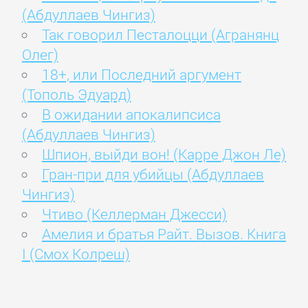
(Абдуллаев Чингиз)
Так говорил Песталоцци (Агранянц
Олег)
18+, или Последний аргумент
(Тополь Эдуард)
В ожидании апокалипсиса
(Абдуллаев Чингиз)
Шпион, выйди вон! (Карре Джон Ле)
Гран-при для убийцы (Абдуллаев
Чингиз)
Чтиво (Келлерман Джесси)
Амелия и братья Райт. Вызов. Книга
I (Смох Колреш)