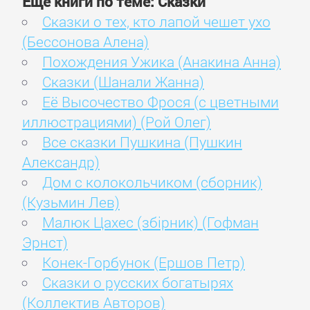
Ещё книги по теме: Сказки
Сказки о тех, кто лапой чешет ухо
(Бессонова Алена)
Похождения Ужика (Анакина Анна)
Сказки (Шанали Жанна)
Её Высочество Фрося (с цветными
иллюстрациями) (Рой Олег)
Все сказки Пушкина (Пушкин
Александр)
Дом с колокольчиком (сборник)
(Кузьмин Лев)
Малюк Цахес (збірник) (Гофман
Эрнст)
Конек-Горбунок (Ершов Петр)
Сказки о русских богатырях
(Коллектив Авторов)