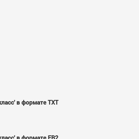
класс' в формате TXT
класс' в формате FB2