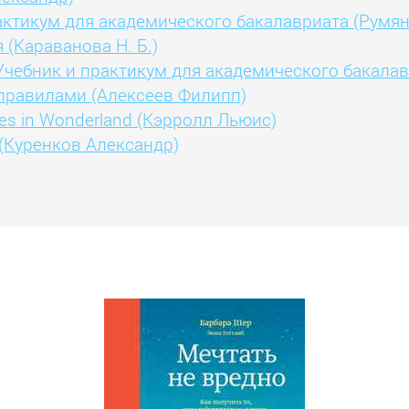
актикум для академического бакалавриата (Румян
(Караванова Н. Б.)
Учебник и практикум для академического бакалав
 правилами (Алексеев Филипп)
ures in Wonderland (Кэрролл Льюис)
(Куренков Александр)