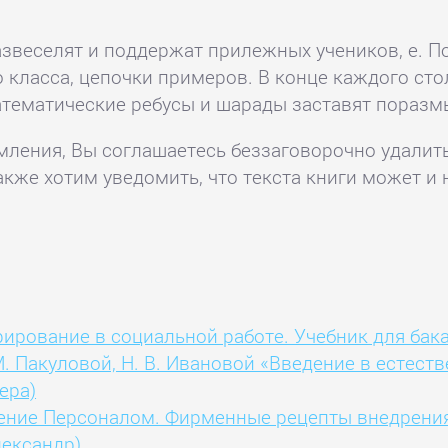
азвеселят и поддержат прилежных учеников, е. П
го класса, цепочки примеров. В конце каждого с
Математические ребусы и шарады заставят поразм
комления, Вы соглашаетесь беззаговорочно удалит
акже хотим уведомить, что текста книги может и 
рирование в социальной работе. Учебник для бак
М. Пакуловой, Н. В. Ивановой «Введение в естест
ера)
ление Персоналом. Фирменные рецепты внедрения
лександр)