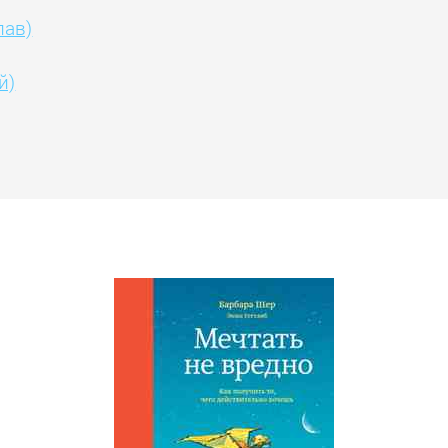
лав)
й)