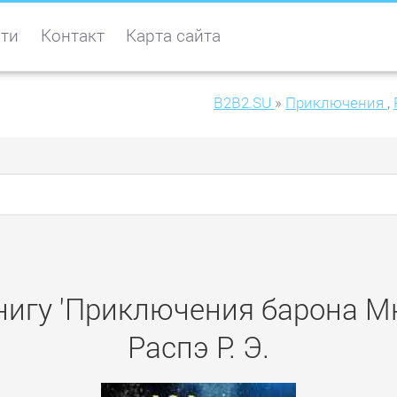
ти
Контакт
Карта сайта
B2B2.SU
»
Приключения
,
нигу 'Приключения барона М
Распэ Р. Э.