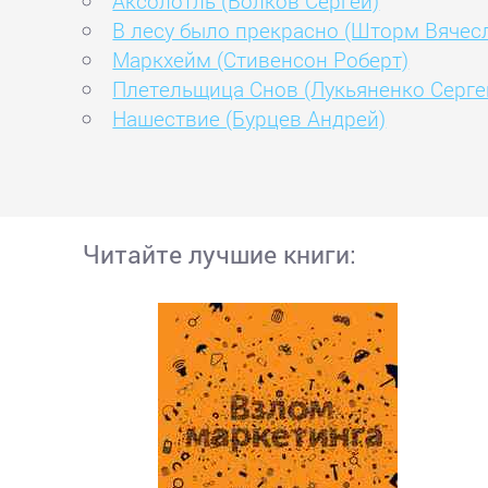
Аксолотль (Волков Сергей)
В лесу было прекрасно (Шторм Вячес
Маркхейм (Стивенсон Роберт)
Плетельщица Снов (Лукьяненко Серге
Нашествие (Бурцев Андрей)
Читайте лучшие книги: