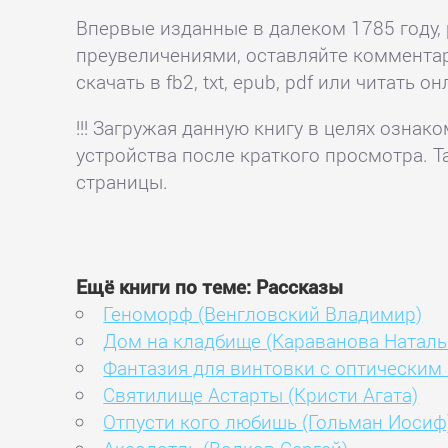
Впервые изданные в далеком 1785 году,
преувеличениями, оставляйте комментар
скачать в fb2, txt, epub, pdf или читать он
!!! Загружая данную книгу в целях озна
устройства после краткого просмотра. Т
страницы.
Ещё книги по теме: Рассказы
Геноморф (Венгловский Владимир)
Дом на кладбище (Караванова Наталь
Фантазия для винтовки с оптическим
Святилище Астарты (Кристи Агата)
Отпусти кого любишь (Гольман Иосиф