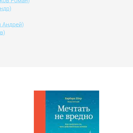
иков Роман)
ндр)
 Андрей)
в)