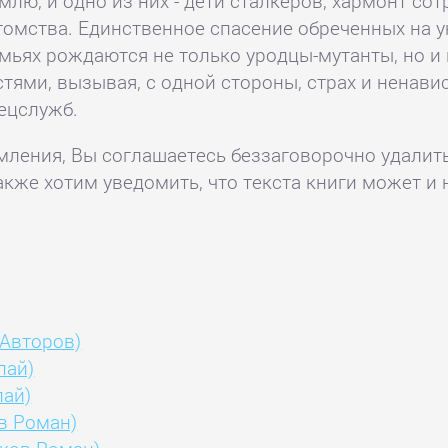
млю, и одно из них - дети сталкеров, хармонт со
омства. Единственное спасение обреченных на у
емьях рождаются не только уродцы-мутанты, но 
ми, вызывая, с одной стороны, страх и ненавист
ецслужб.
комления, Вы соглашаетесь беззаговорочно удалит
акже хотим уведомить, что текста книги может и 
 Авторов)
лай)
лай)
в Роман)