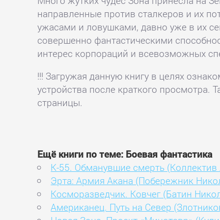
Много жутких чудес Зона принесла на Зе
направленные против сталкеров и их пот
ужасами и ловушками, давно уже в их с
совершенно фантастическими способностя
интерес корпораций и всевозможных сп
!!! Загружая данную книгу в целях озна
устройства после краткого просмотра. Т
страницы.
Ещё книги по теме: Боевая фантастика
К-55. Обманувшие смерть (Коллектив
Эрта: Армия Акана (Побережник Нико
Косморазведчик. Ковчег (Батин Нико
Американец. Путь на Север (Злотнико