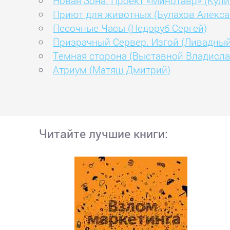
Новая Зона. Проект «Минотавр» (Кул
Приют для животных (Булахов Алекса
Песочные Часы (Недоруб Сергей)
Призрачный Сервер. Изгой (Ливадный
Темная сторона (Выставной Владисла
Атриум (Матяш Дмитрий)
Читайте лучшие книги: