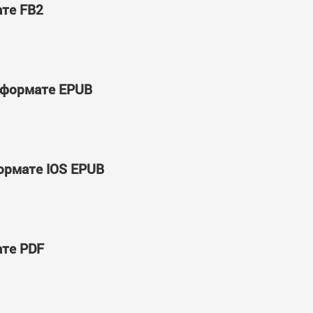
ате FB2
в формате EPUB
формате IOS EPUB
ате PDF