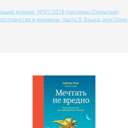
ющий журнал. №01/2016 (системы Открытые)
странстве и времени. Часть 5. Брысь, или Один 