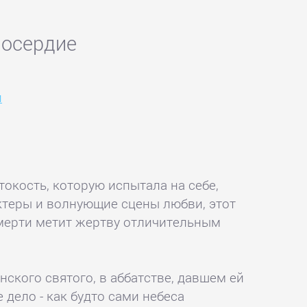
лосердие
и
окость, которую испытала на себе,
актеры и волнующие сцены любви, этот
Смерти метит жертву отличительным
ского святого, в аббатстве, давшем ей
дело - как будто сами небеса