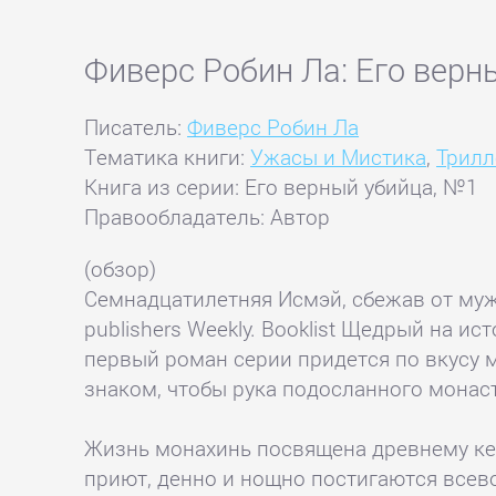
Фиверс Робин Ла: Его верн
Писатель:
Фиверс Робин Ла
Тематика книги:
Ужасы и Мистика
,
Трил
Книга из серии: Его верный убийца, №1
Правообладатель: Автор
(обзор)
Семнадцатилетняя Исмэй, сбежав от мужа
publishers Weekly. Booklist Щедрый на 
первый роман серии придется по вкусу 
знаком, чтобы рука подосланного монас
Жизнь монахинь посвящена древнему кел
приют, денно и нощно постигаются всев