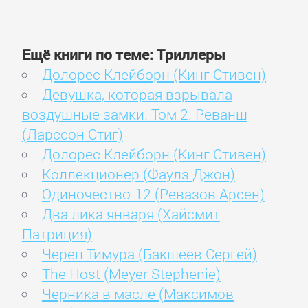
Ещё книги по теме: Триллеры
Долорес Клейборн (Кинг Стивен)
Девушка, которая взрывала
воздушные замки. Том 2. Реванш
(Ларссон Стиг)
Долорес Клейборн (Кинг Стивен)
Коллекционер (Фаулз Джон)
Одиночество-12 (Ревазов Арсен)
Два лика января (Хайсмит
Патриция)
Череп Тимура (Бакшеев Сергей)
The Host (Meyer Stephenie)
Черника в масле (Максимов