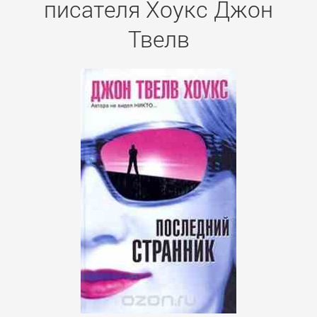
писателя Хоукс Джон
Твелв