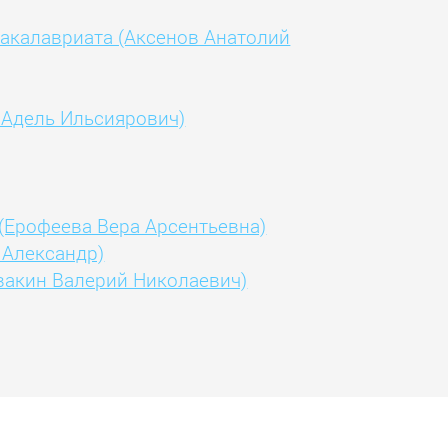
 бакалавриата (Аксенов Анатолий
 Адель Ильсиярович)
а (Ерофеева Вера Арсентьевна)
 Александр)
Ивакин Валерий Николаевич)