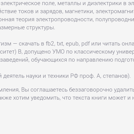
электрическое поле, металлы и диэлектрики в э
ствие токов и зарядов, магнетики, электромагни
онная теория электропроводности, полупроводни
азмерные структуры.
зм — скачать в fb2, txt, epub, pdf или читать он
ситет) В, допущено УМО по классическому униве
 заведений, обучающихся по направлению подгот
деятель науки и техники РФ проф. А, степанов).
комления, Вы соглашаетесь беззаговорочно удалит
акже хотим уведомить, что текста книги может и 