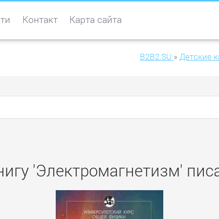
ти
Контакт
Карта сайта
B2B2.SU
»
Детские к
нигу 'Электромагнетизм' писа