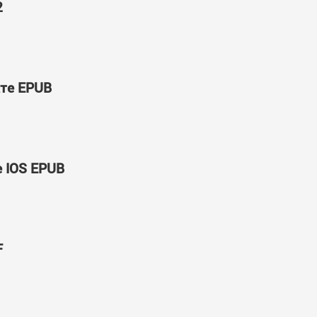
2
ате EPUB
е IOS EPUB
F