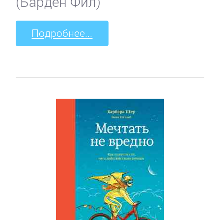
(Барден Фил)
Подробнее...