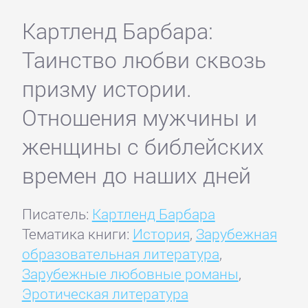
Картленд Барбара:
Таинство любви сквозь
призму истории.
Отношения мужчины и
женщины с библейских
времен до наших дней
Писатель:
Картленд Барбара
Тематика книги:
История
,
Зарубежная
образовательная литература
,
Зарубежные любовные романы
,
Эротическая литература