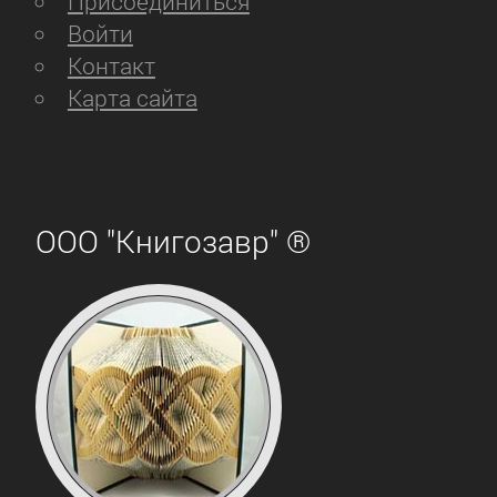
Присоединиться
Войти
Контакт
Карта сайта
ООО "Книгозавр" ®