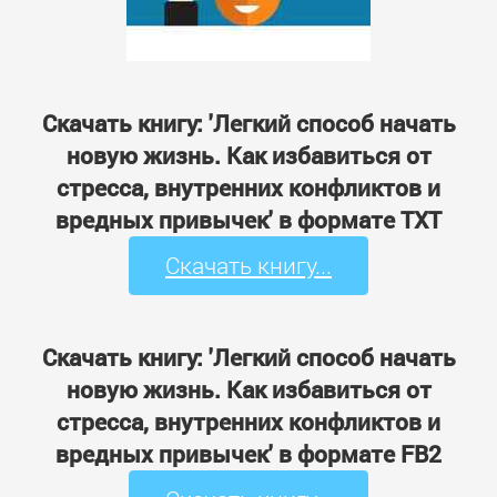
Скачать книгу: 'Легкий способ начать
новую жизнь. Как избавиться от
стресса, внутренних конфликтов и
вредных привычек' в формате TXT
Скачать книгу...
Скачать книгу: 'Легкий способ начать
новую жизнь. Как избавиться от
стресса, внутренних конфликтов и
вредных привычек' в формате FB2