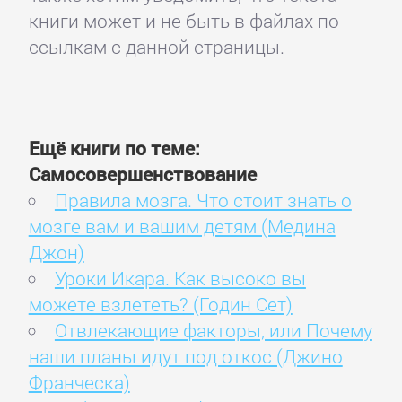
книги может и не быть в файлах по
ссылкам с данной страницы.
Ещё книги по теме:
Самосовершенствование
Правила мозга. Что стоит знать о
мозге вам и вашим детям (Медина
Джон)
Уроки Икара. Как высоко вы
можете взлететь? (Годин Сет)
Отвлекающие факторы, или Почему
наши планы идут под откос (Джино
Франческа)