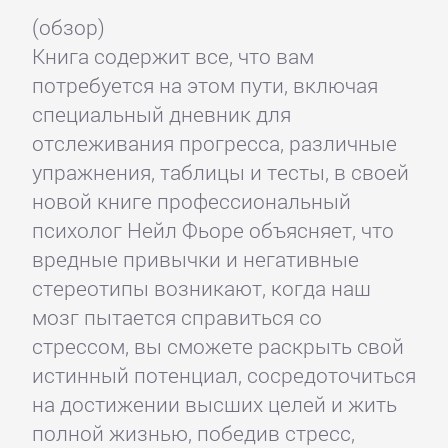
(обзор)
Книга содержит все, что вам
потребуется на этом пути, включая
специальный дневник для
отслеживания прогресса, различные
упражнения, таблицы и тесты, в своей
новой книге профессиональный
психолог Нейл Фьоре объясняет, что
вредные привычки и негативные
стереотипы возникают, когда наш
мозг пытается справиться со
стрессом, вы сможете раскрыть свой
истинный потенциал, сосредоточиться
на достижении высших целей и жить
полной жизнью, победив стресс,