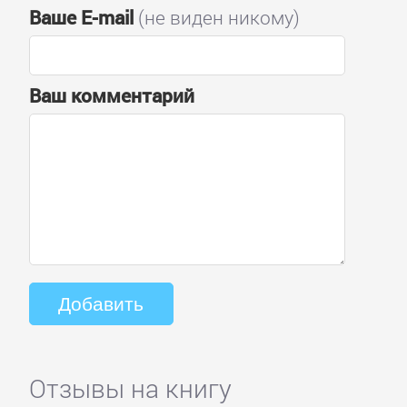
Ваше E-mail
(не виден никому)
Ваш комментарий
Отзывы на книгу