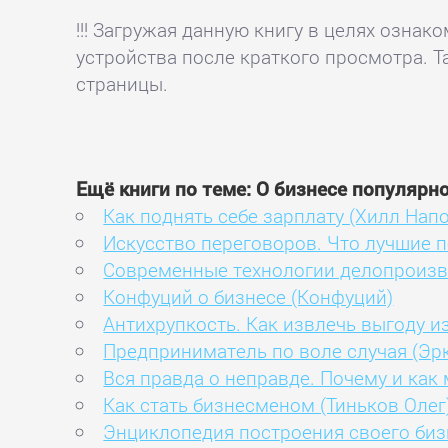
!!! Загружая данную книгу в целях озна
устройства после краткого просмотра. Т
страницы.
Ещё книги по теме: О бизнесе популярн
Как поднять себе зарплату (Хилл Нап
Искусство переговоров. Что лучшие п
Современные технологии делопроизво
Конфуций о бизнесе (Конфуций)
Антихрупкость. Как извлечь выгоду и
Предприниматель по воле случая (Эр
Вся правда о неправде. Почему и ка
Как стать бизнесменом (Тиньков Олег
Энциклопедия построения своего биз