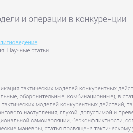
одели и операции в конкуренции
лигиоведение
я. Научные статьи
фикация тактических моделей конкурентных дейс
ельные, оборонительные, комбинационные), в ста
 тактических моделей конкурентных действий, т
нгового наступления, глухой, допустимой и прев
ациональной самоизоляции, бесконфликтности, со
ические маневры, статья посвящена тактическому