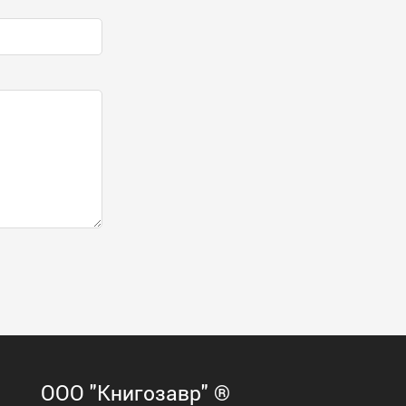
ООО "Книгозавр" ®