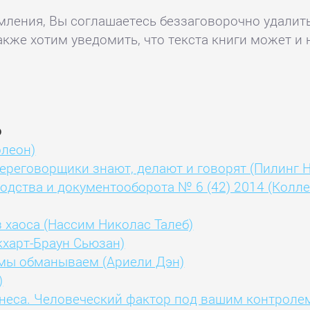
комления, Вы соглашаетесь беззаговорочно удалит
акже хотим уведомить, что текста книги может и 
о
олеон)
ереговорщики знают, делают и говорят (Пилинг 
дства и документооборота № 6 (42) 2014 (Колле
з хаоса (Нассим Николас Талеб)
кхарт-Браун Сьюзан)
к мы обманываем (Ариели Дэн)
)
неса. Человеческий фактор под вашим контролем