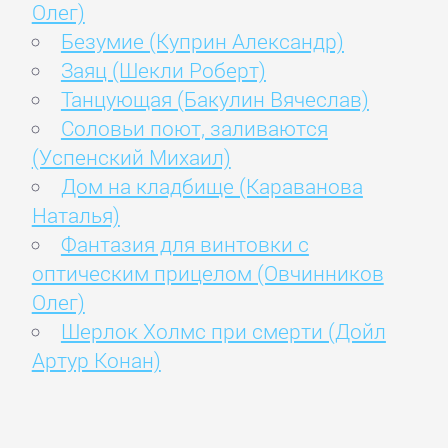
Олег)
Безумие (Куприн Александр)
Заяц (Шекли Роберт)
Танцующая (Бакулин Вячеслав)
Соловьи поют, заливаются
(Успенский Михаил)
Дом на кладбище (Караванова
Наталья)
Фантазия для винтовки с
оптическим прицелом (Овчинников
Олег)
Шерлок Холмс при смерти (Дойл
Артур Конан)