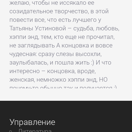
желаю, чтобы не иссякало ее
созидательное творчество, в этой
повести все, что есть лучшего у
Татьяны Устиновой – судьба, любовь,
хэппи энд, тем, кто еще не прочитал,
не заглядывать А концовка и вовсе
чудесная: сразу слезы высохли,
заулыбалась, и пошла жить :) И что
интересно – концовка, вроде,
женская, немножко хэппи энд, НО
почему-то обычно так и получается :)
Так что: слезы высохли, улыбнулась и
пошла жить и знать: так примерно и
будет.
Управление
Не была знакома с автором до этого
Литература