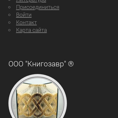
рассказа, а теперь читаю Устинову и
Присоединиться
люблю, мне кажется, что все ее книги
Войти
не просты, они всегда учат быть
Контакт
счастливой и прочитав их, можно
Карта сайта
изменить в корне свою жизнь, этот
рассказ читала в настроении, похожем
на настроение главной героини: тоже
какая-то охладелость с мужем,
ООО "Книгозавр" ®
непонятная – вроде бы, все в порядке,
но что-то не то, многие тут, наверное,
поймут о чем я Уже самое чтение
было целительным – узнавать себя на
страницах, в таком живом и похожем
поведении героини, хотя и совсем
небанальном: большая, старинная