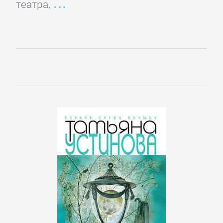
театра,
Корпоративная
культура
Личные
финансы
Малый
бизнес
Маркетинг,
PR,
реклама