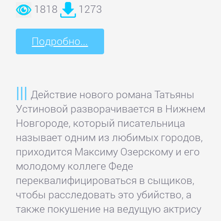
1818
1273
Банковское
дело
Подробно...
Бухучет,
налогообложение,
аудит
Действие нового романа Татьяны
Устиновой разворачивается в Нижнем
ВЭД
Новгороде, который писательница
называет одним из любимых городов,
приходится Максиму Озерскому и его
Делопроизводство
молодому коллеге Феде
переквалифицироваться в сыщиков,
Зарубежная
чтобы расследовать это убийство, а
деловая
также покушение на ведущую актрису
литература