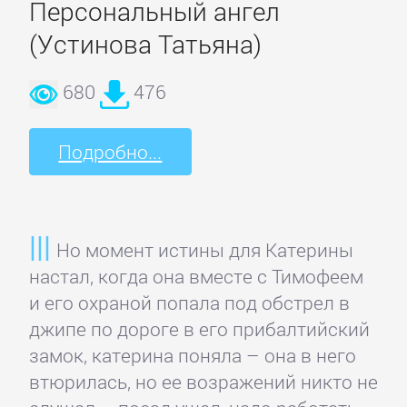
Домашние
Персональный ангел
Животные
(Устинова Татьяна)
680
476
Зарубежная
прикладная
и
Подробно...
научно-
популярная
литература
Но момент истины для Катерины
настал, когда она вместе с Тимофеем
Здоровье
и его охраной попала под обстрел в
джипе по дороге в его прибалтийский
Кулинария
замок, катерина поняла – она в него
втюрилась, но ее возражений никто не
Природа