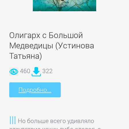
романы
Эротическая
Олигарх с Большой
литература
Медведицы (Устинова
НАУКА
Татьяна)
460
322
Биология
Подробно...
Иностранные
языки
История
Но больше всего удивляло