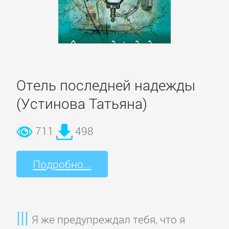
Недвижимость
О
бизнесе
популярно
Отель последней надежды
(Устинова Татьяна)
Отраслевые
издания
711
498
Поиск
Подробно...
работы,
карьера
Я же предупреждал тебя, что я
Управление,