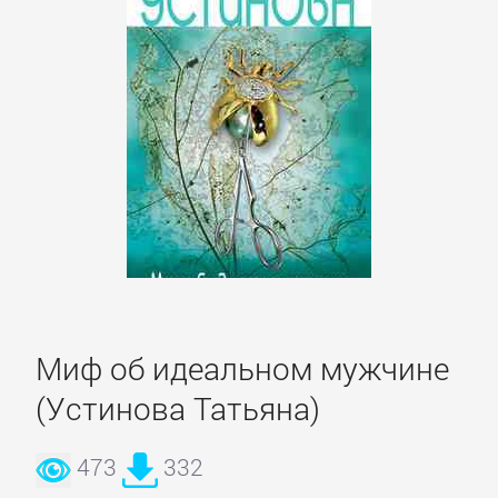
данных
Интернет
Компьютерное
Железо
Компьютеры:
прочее
ОС
Миф об идеальном мужчине
и
(Устинова Татьяна)
Сети
473
332