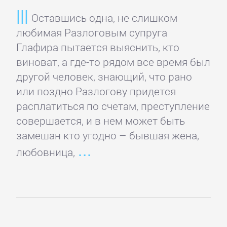
Зарубежная
Оставшись одна, не слишком
классика
любимая Разлоговым супруга
Глафира пытается выяснить, кто
виноват, а где-то рядом все время был
Зарубежная
другой человек, знающий, что рано
образовательная
или поздно Разлогову придется
литература
расплатиться по счетам, преступление
совершается, и в нем может быть
Зарубежная
замешан кто угодно – бывшая жена,
прикладная
любовница,
и
научно-
популярная
литература