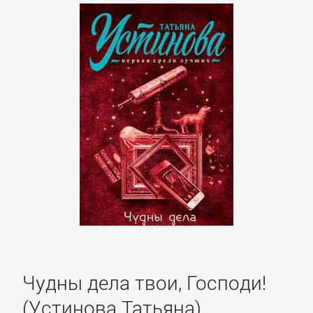
Боевики:
Прочее
Криминальные
боевики
Триллеры
ДЕТЕКТИВЫ
Зарубежные
детективы
Чудны дела твои, Господи!
Иронические
(Устинова Татьяна)