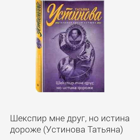
Литература
Присоединиться
Войти
Контакт
Карта
сайта
Шекспир мне друг, но истина
БИЗНЕС
дороже (Устинова Татьяна)