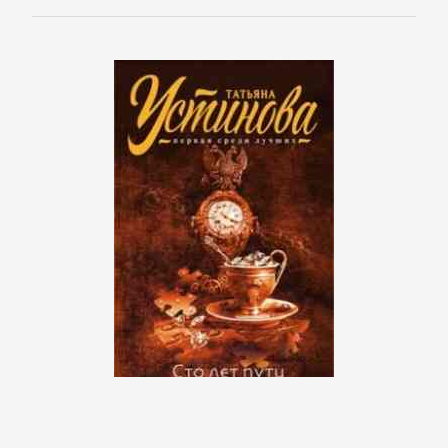
Зарубежная
публицистика
Зарубежная
фантастика
Зарубежное
фэнтези
Зарубежные
детективы
Зарубежные
любовные