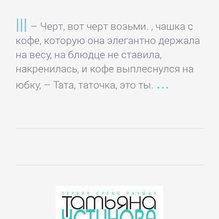
Русская
классика
– Черт, вот черт возьми. , чашка с
кофе, которую она элегантно держала
Советская
на весу, на блюдце не ставила,
литература
накренилась, и кофе выплеснулся на
юбку, – Тата, таточка, это ты.
Старинная
литература:
прочее
КОМПЬЮТЕРНАЯ
ЛИТЕРАТУРА
Базы