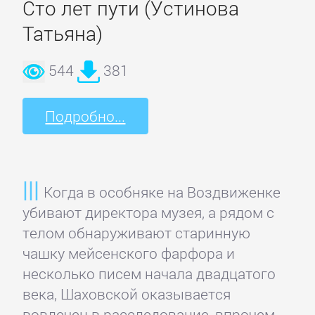
романы
Сто лет пути (Устинова
Татьяна)
Зарубежные
544
381
приключения
Подробно...
Зарубежные
стихи
Современная
Когда в особняке на Воздвиженке
зарубежная
убивают директора музея, а рядом с
литература
телом обнаруживают старинную
чашку мейсенского фарфора и
ИСКУССТВО
несколько писем начала двадцатого
века, Шаховской оказывается
вовлечен в расследование, впрочем,