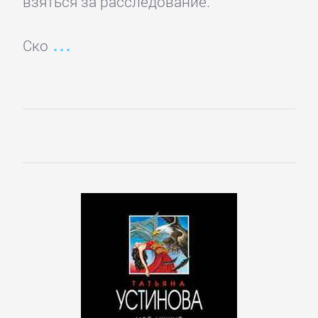
взяться за расследование.
Полицейские
детективы
Ско
Современные
детективы
Шпионские
детективы
ДЕТСКИЕ
КНИГИ
Детская
проза