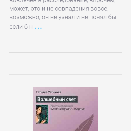
Кинематограф,
может, это и не совпадения вовсе,
театр
возможно, он не узнал и не понял бы,
если б н
Критика
КЛАССИКА
Древневосточная
литература
Зарубежная
классика
Классическая