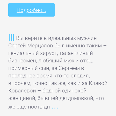
Программирование
Подробно...
Программы
ЛЮБОВНЫЕ
Вы верите в идеальных мужчин
РОМАНЫ
Сергей Мерцалов был именно таким –
гениальный хирург, талантливый
бизнесмен, любящий муж и отец,
Зарубежные
примерный сын, за Сергеем в
любовные
последнее время кто-то следил,
романы
впрочем, точно так же, как и за Клавой
Ковалевой – бедной одинокой
Исторические
женщиной, бывшей детдомовкой, что
любовные
же еще постыдн
романы