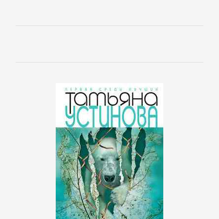
Короткие
любовные
романы
Любовно-
фантастические
романы
Остросюжетные
любовные
романы
Современные
любовные