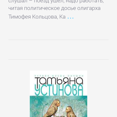
слушал – поезд ушел, надо работать,
и
читая политическое досье олигарха
животные
Тимофея Кольцова, Ка
Развлечения
Сад
и
Огород
Самосовершенствование
Сделай
Сам