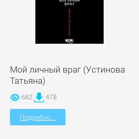
Детская
фантастика
Детские
детективы
Мой личный враг (Устинова
Детские
Татьяна)
приключения
682
478
Детские
стихи
Подробно...
Зарубежные