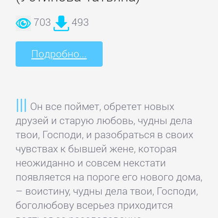
детективы
703
493
Исторические
Подробно...
детективы
Классические
детективы
Он все поймет, обретет новых
друзей и старую любовь, чудны дела
Крутой
твои, Господи, и разобраться в своих
детектив
чувствах к бывшей жене, которая
неожиданно и совсем некстати
появляется на пороге его нового дома,
Политические
– воистину, чудны дела твои, Господи,
детективы
боголюбову всерьез приходится