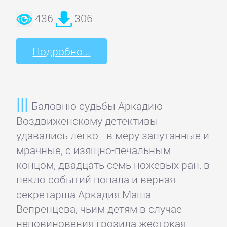
Языкознание
436
306
ПОВЕСТИ
Подробно...
И
РАССКАЗЫ
Баловню судьбы Аркадию
Очерки
Воздвиженскому детективы
удавались легко - в меру запутанные и
Повести
мрачные, с изящно-печальным
концом, двадцать семь ножевых ран, в
Рассказы
пекло событий попала и верная
секретарша Аркадия Маша
Вепренцева, чьим детям в случае
Эссе
неповиновения грозила жестокая