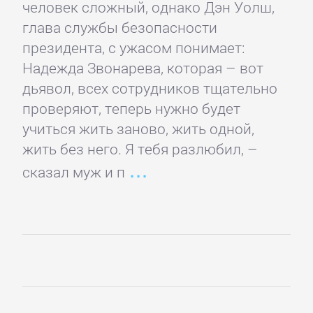
человек сложный, однако Дэн Уолш,
подбор
глава службы безопасности
персонала
президента, с ужасом понимает:
Надежда Звонарева, которая – вот
Ценные
дьявол, всех сотрудников тщательно
бумаги,
проверяют, теперь нужно будет
инвестиции
учиться жить заново, жить одной,
жить без него. Я тебя разлюбил, –
Экономика
сказал муж и п
БОЕВИКИ
Боевая
фантастика