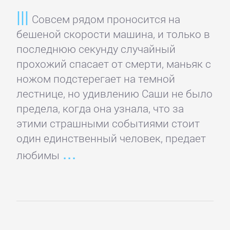
детские
Совсем рядом проносится на
книги
бешеной скорости машина, и только в
последнюю секунду случайный
Книги
прохожий спасает от смерти, маньяк с
для
ножом подстерегает на темной
детей:
лестнице, но удивлению Саши не было
прочее
предела, когда она узнала, что за
этими страшными событиями стоит
Сказки
один единственный человек, предает
любимы
Учебная
литература
ДОМАШНИЙ