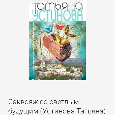
литература
Социология
Техническая
литература
Физика
Философия
Юриспруденция,
Саквояж со светлым
право
будущим (Устинова Татьяна)