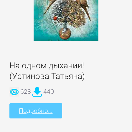
Спорт,
фитнес
Хобби,
Ремесла
На одном дыхании!
Эротика,
Секс
(Устинова Татьяна)
ЗАРУБЕЖНОЕ
628
440
Подробно...
Зарубежная
драматургия