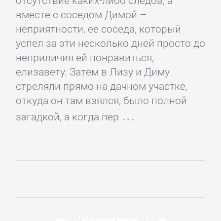
отсутствие каких-либо следов, а
вместе с соседом Димой –
Культурология
неприятности, ее соседа, который
успел за эти несколько дней просто до
Математика
неприличия ей понравиться,
елизавету. Затем в Лизу и Диму
Медицина
стреляли прямо на дачном участке,
откуда он там взялся, было полной
Педагогика
загадкой, а когда пер
Политика,
политология
Прочая
образовательная