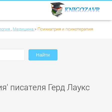
логия
,
Медицина
»
Психиатрия и психотерапия
я' писателя Герд Лаукс