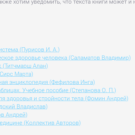
акже хотим уведомить, что текста книги может и 
стема (Пурисов И. А.)
ческое здоровье человека (Саламатов Владимир)
 (Титчмарш Алан)
(Сирс Марта)
ная энциклопедия (Фефилова Инга)
блицах. Учебное пособие (Степанова О. П.)
ля здоровья и стройности тела (Фомин Андрей)
дский Владислав)
ов Андрей)
едицине (Коллектив Авторов)