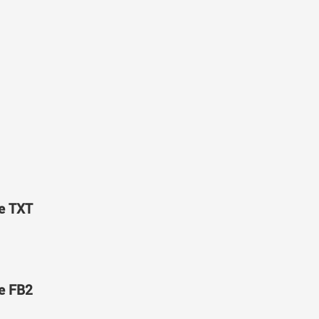
е TXT
е FB2