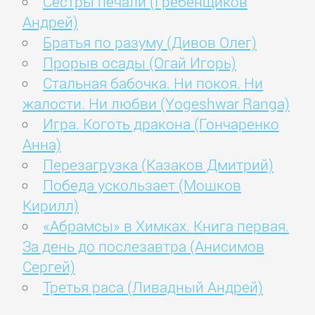
Сестры печали (Гребенщиков
Андрей)
Братья по разуму (Дивов Олег)
Прорыв осады (Огай Игорь)
Стальная бабочка. Ни покоя. Ни
жалости. Ни любви (Yogeshwar Ranga)
Игра. Коготь дракона (Гончаренко
Анна)
Перезагрузка (Казаков Дмитрий)
Победа ускользает (Мошков
Кирилл)
«Абрамсы» в Химках. Книга первая.
За день до послезавтра (Анисимов
Сергей)
Третья раса (Ливадный Андрей)