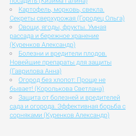
посадить (Кизима Галина)
Картофель, морковь, свекла.
Секреты сверхурожая (Городец Ольга)
Овощи, ягоды, фрукты. Умная
рассада и бережное хранение
(Куренков Александр)
Болезни и вредители плодов.
Новейшие препараты для защиты
(Гаврилова Анна)
Огород без хлопот: Проще не
бывает! (Королькова Светлана)
Защита от болезней и вредителей
сада и огорода. Эффективная борьба с
сорняками (Куренков Александр)