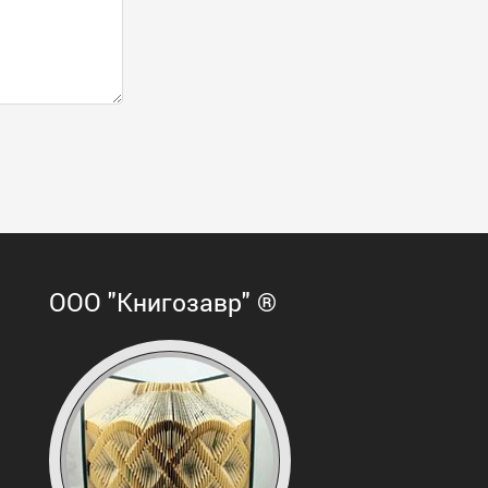
ООО "Книгозавр" ®