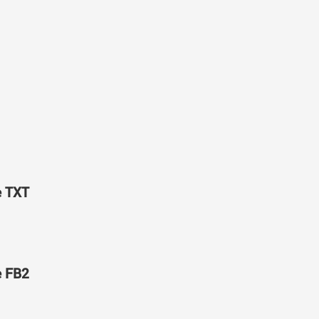
е TXT
е FB2