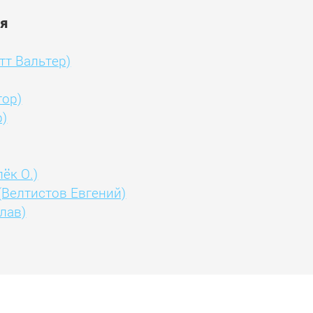
ия
тт Вальтер)
тор)
р)
ёк О.)
(Велтистов Евгений)
лав)