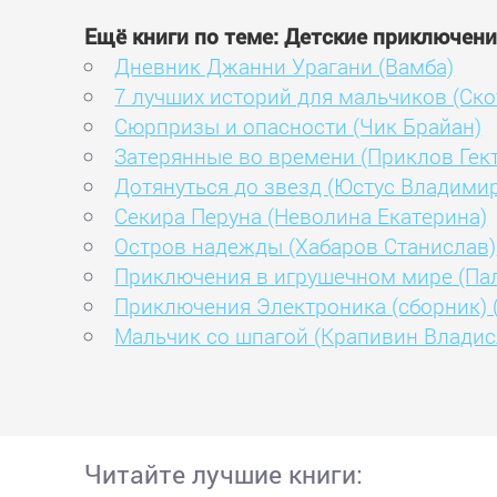
Ещё книги по теме: Детские приключен
Дневник Джанни Урагани (Вамба)
7 лучших историй для мальчиков (Ско
Сюрпризы и опасности (Чик Брайан)
Затерянные во времени (Приклов Гек
Дотянуться до звезд (Юстус Владими
Секира Перуна (Неволина Екатерина)
Остров надежды (Хабаров Станислав)
Приключения в игрушечном мире (Пал
Приключения Электроника (сборник) 
Мальчик со шпагой (Крапивин Владис
Читайте лучшие книги: