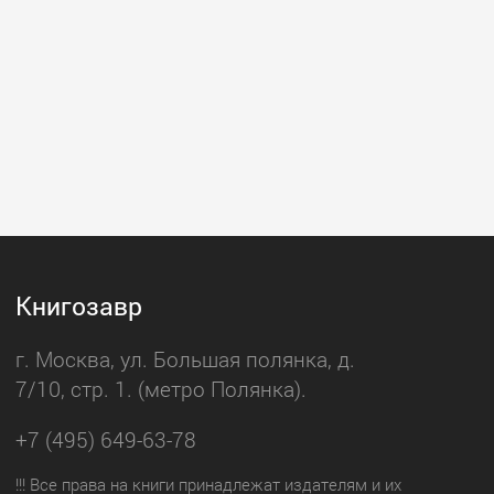
Книгозавр
г. Москва, ул. Большая полянка, д.
7/10, стр. 1. (метро Полянка).
+7 (495) 649-63-78
!!! Все права на книги принадлежат издателям и их