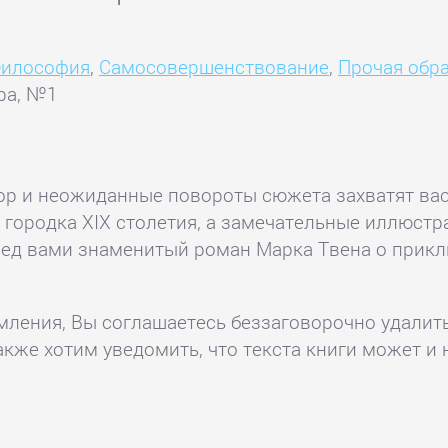
илософия
,
Самосовершенствование
,
Прочая обр
ра, №1
р и неожиданные повороты сюжета захватят вас 
городка XIX столетия, а замечательные иллюст
ред вами знаменитый роман Марка Твена о прик
комления, Вы соглашаетесь беззаговорочно удалит
акже хотим уведомить, что текста книги может и 