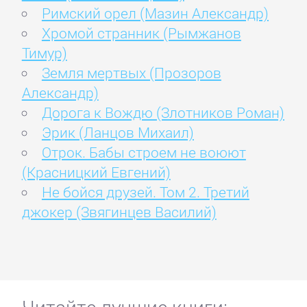
Римский орел (Мазин Александр)
Хромой странник (Рымжанов
Тимур)
Земля мертвых (Прозоров
Александр)
Дорога к Вождю (Злотников Роман)
Эрик (Ланцов Михаил)
Отрок. Бабы строем не воюют
(Красницкий Евгений)
Не бойся друзей. Том 2. Третий
джокер (Звягинцев Василий)