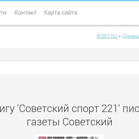
ти
Контакт
Карта сайта
B2B2.SU
»
Домаш
игу 'Советский спорт 221' пи
газеты Советский