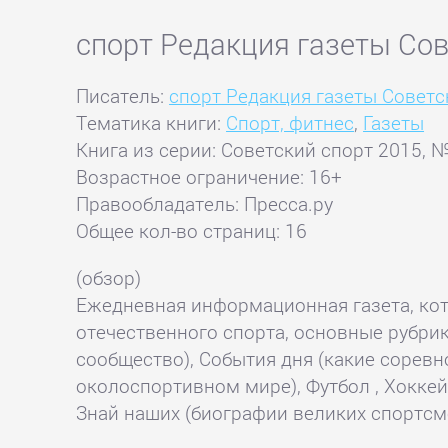
спорт Редакция газеты Сов
Писатель:
спорт Редакция газеты Советс
Тематика книги:
Спорт, фитнес
,
Газеты
Книга из серии: Советский спорт 2015, 
Возрастное ограничение: 16+
Правообладатель: Пресса.ру
Общее кол-во страниц: 16
(обзор)
Ежедневная информационная газета, кот
отечественного спорта, основные рубрик
сообщество), События дня (какие соревно
околоспортивном мире), Футбол , Хоккей 
Знай наших (биографии великих спортсме