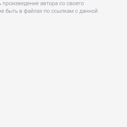
ь произведение автора со своего
не быть в файлах по ссылкам с данной