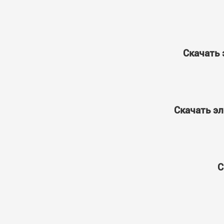
Скачать 
Скачать эл
С