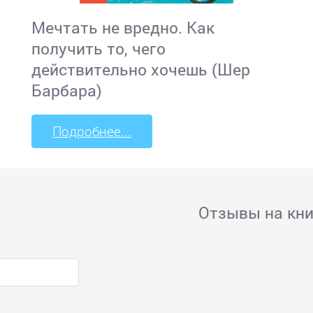
Мечтать не вредно. Как
получить то, чего
действительно хочешь (Шер
Барбара)
Подробнее...
Отзывы на кни