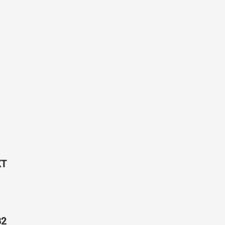
XT
B2