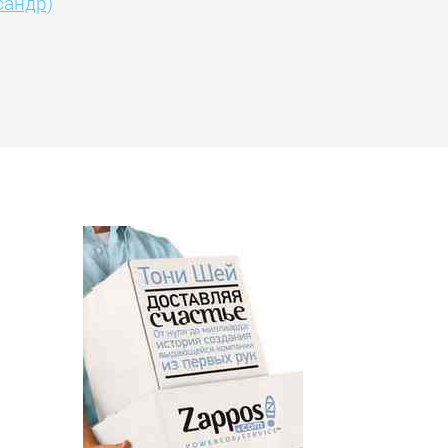
сандр)