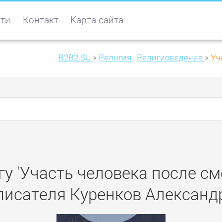
ти
Контакт
Карта сайта
B2B2.SU
»
Религия
,
Религиоведение
»
Уч
гу 'Участь человека после см
писателя Куренков Александ