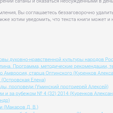
щрений сатаны и оказаться неосужденными в день
комления, Вы соглашаетесь беззаговорочно удалит
акже хотим уведомить, что текста книги может и 
новы духовно-нравственной культуры народов Ро
аплина. Программа, методические рекомендации, т
 Амвросия, старца Оптинского (Куренков Алекс
 (Островская Елена)
еды, проповеди (Уминский протоиерей Алексей)
ии и за рубежом № 4 (32) 2014 (Куренков Алексан
андр)
 (Макаров Д. В.)