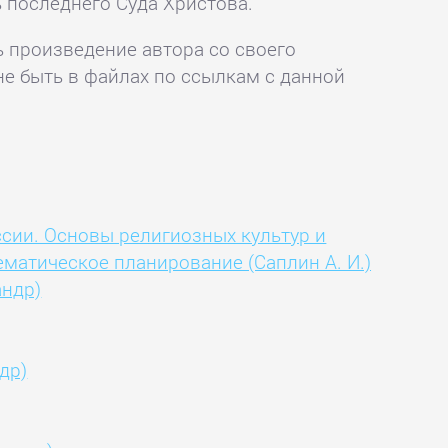
 последнего Суда Христова.
ь произведение автора со своего
не быть в файлах по ссылкам с данной
ссии. Основы религиозных культур и
ематическое планирование (Саплин А. И.)
андр)
др)