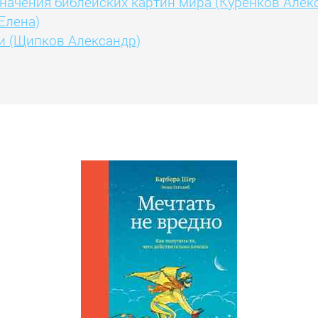
начения библейских картин мира (Куренков Алек
Елена)
и (Щипков Александр)