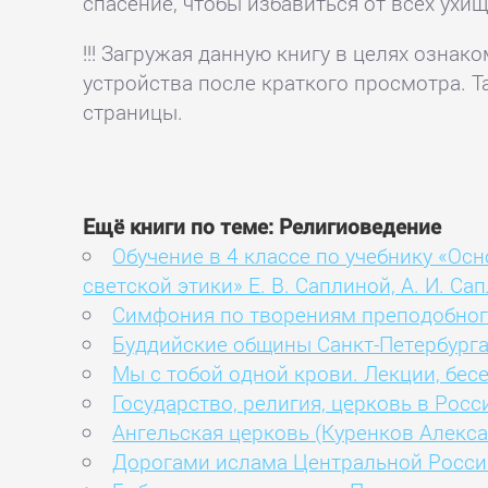
спасение, чтобы избавиться от всех ухи
!!! Загружая данную книгу в целях озна
устройства после краткого просмотра. Т
страницы.
Ещё книги по теме: Религиоведение
Обучение в 4 классе по учебнику «Ос
светской этики» Е. В. Саплиной, А. И. С
Симфония по творениям преподобного
Буддийские общины Санкт-Петербурга
Мы с тобой одной крови. Лекции, бес
Государство, религия, церковь в Росс
Ангельская церковь (Куренков Алекс
Дорогами ислама Центральной России