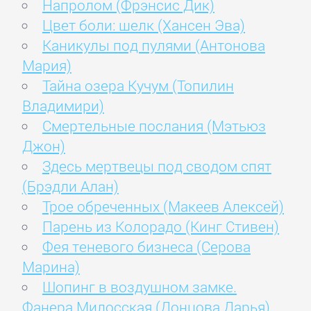
Напролом (Фрэнсис Дик)
Цвет боли: шелк (Хансен Эва)
Каникулы под пулями (Антонова
Мария)
Тайна озера Кучум (Топилин
Владимири)
Смертельные послания (Мэтьюз
Джон)
Здесь мертвецы под сводом спят
(Брэдли Алан)
Трое обреченных (Макеев Алексей)
Парень из Колорадо (Кинг Стивен)
Фея теневого бизнеса (Серова
Марина)
Шопинг в воздушном замке.
Фанера Милосская (Донцова Дарья)