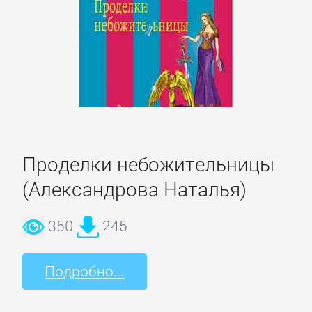
Спорт,
фитнес
Хобби,
Ремесла
Эротика,
Проделки небожительницы
Секс
(Александрова Наталья)
ЗАРУБЕЖНОЕ
350
245
Зарубежная
Подробно...
драматургия