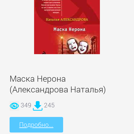
проза
Литература
19
века
Литература
20
века
Маска Нерона
(Александрова Наталья)
Мифы.
349
245
Легенды.
Эпос
Подробно...