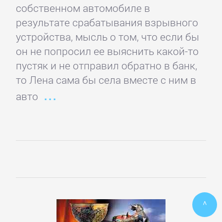
собственном автомобиле в
ПОЭЗИЯ
результате срабатывания взрывного
И
устройства, мысль о том, что если бы
ДРАМА
он не попросил ее выяснить какой-то
пустяк и не отправил обратно в банк,
то Лена сама бы села вместе с ним в
Драматургия
авто
Зарубежная
драматургия
Зарубежные
стихи
^
Поэзия