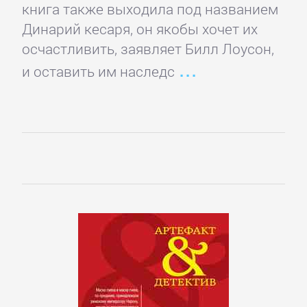
Кинематограф,
книга также выходила под названием
театр
Динарий кесаря, он якобы хочет их
осчастливить, заявляет Билл Лоусон,
Критика
и оставить им наследс
КЛАССИКА
Древневосточная
литература
Зарубежная
классика
Классическая