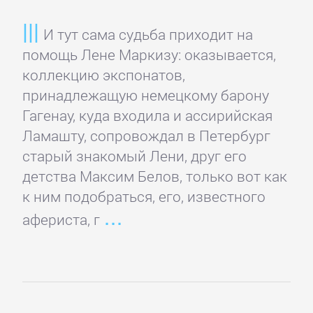
Зарубежная
И тут сама судьба приходит на
классика
помощь Лене Маркизу: оказывается,
коллекцию экспонатов,
Зарубежная
принадлежащую немецкому барону
образовательная
Гагенау, куда входила и ассирийская
литература
Ламашту, сопровождал в Петербург
старый знакомый Лени, друг его
Зарубежная
детства Максим Белов, только вот как
прикладная
к ним подобраться, его, известного
и
афериста, г
научно-
популярная
литература