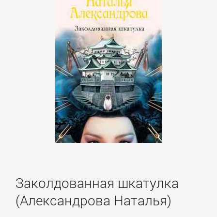
Литература
Присоединиться
Войти
Контакт
Карта
сайта
Заколдованная шкатулка
БИЗНЕС
(Александрова Наталья)