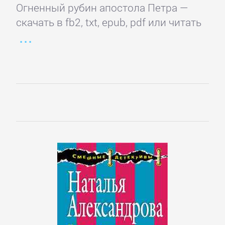
Огненный рубин апостола Петра —
и
скачать в fb2, txt, epub, pdf или читать
животные
Развлечения
Сад
и
Огород
Самосовершенствование
Сделай
Сам