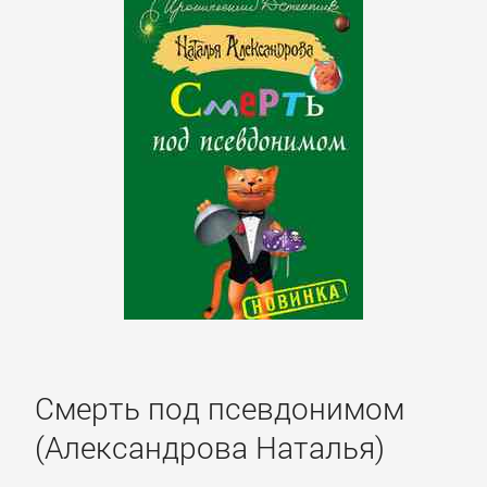
Боевики:
Прочее
Криминальные
боевики
Триллеры
ДЕТЕКТИВЫ
Зарубежные
детективы
Смерть под псевдонимом
(Александрова Наталья)
Иронические