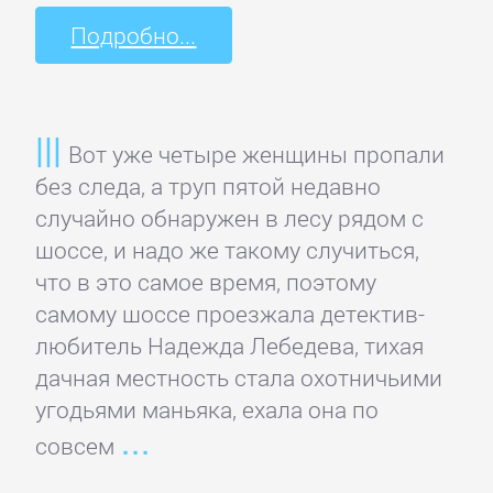
Подробно...
Культурология
Математика
Вот уже четыре женщины пропали
Медицина
без следа, а труп пятой недавно
случайно обнаружен в лесу рядом с
шоссе, и надо же такому случиться,
Педагогика
что в это самое время, поэтому
самому шоссе проезжала детектив-
Политика,
любитель Надежда Лебедева, тихая
политология
дачная местность стала охотничьими
угодьями маньяка, ехала она по
Прочая
совсем
образовательная