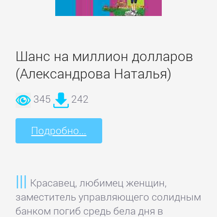
Языкознание
ПОВЕСТИ
И
Шанс на миллион долларов
РАССКАЗЫ
(Александрова Наталья)
345
242
Очерки
Подробно...
Повести
Рассказы
Красавец, любимец женщин,
заместитель управляющего солидным
Эссе
банком погиб средь бела дня в